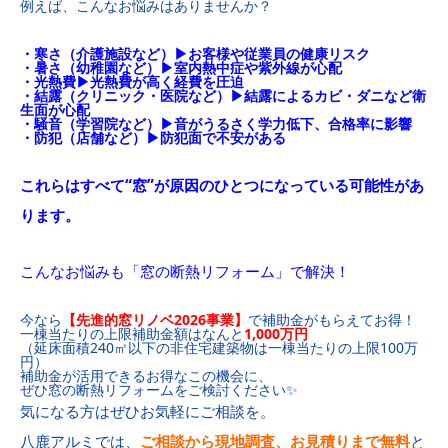
例えば、こんなお悩みはありませんか？
・寒さ（介護施設など）▶お客様や従業員の健康リスク
・暑さ（幼稚園など）▶室内熱中症や紫外線が心配
・光熱費▶光熱費が高く経費を圧迫
・結露（クリニック・医院など）▶結露によるカビ・ダニなど衛
生面が心配
・騒音（学習院など）▶音がうるさく学力低下、合格率に影響
・防犯（店舗など）▶防犯面で不安がある
これらはすべて“窓”が原因のひとつになっている可能性があ
ります。
こんなお悩みも「窓の断熱リフォーム」で解決！
今なら
【先進的窓リノベ2026事業】
で補助金がもらえてお得！
一棟当たりの上限補助金額はなんと
1,000万円
（延床面積240㎡以下の非住宅建築物は一棟当たりの上限100万
円）
補助金が活用できるお得なこの機会に、
ぜひ窓の断熱リフォームをご検討ください✨
気になる方はぜひお気軽にご相談を。
八鹿アルミでは、
ご相談から現地調査、お見積りまで無料
と