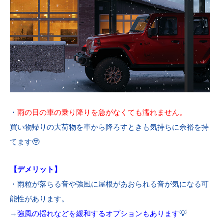
・
雨の日の車の乗り降りを急がなくても濡れません。
買い物帰りの大荷物を車から降ろすときも気持ちに余裕を持
てます🥹
【デメリット】
・雨粒が落ちる音や強風に屋根があおられる音が気になる可
能性があります。
→
強風の揺れなどを緩和するオプションもあります
💡